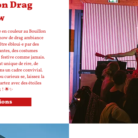
on Drag
w
 en couleur au Bouillon
show de drag ambiance
être ébloui·e par des
ntes, des costumes
 festive comme jamais.
 unique de rire, de
ns un cadre convivial.
 curieux·se, laissez la
artez avec des étoiles
x ! 🌟✨
ions