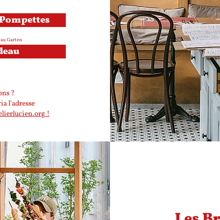
 Pompettes
, au Garten
deau
ons ?
a l'adresse
ierlucien.org !
Les B