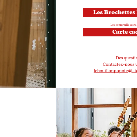
Les Brochettes
Les mercredis soirs
Carte ca
Des questi
Contactez-nous vi
lebouillonpopote@atel