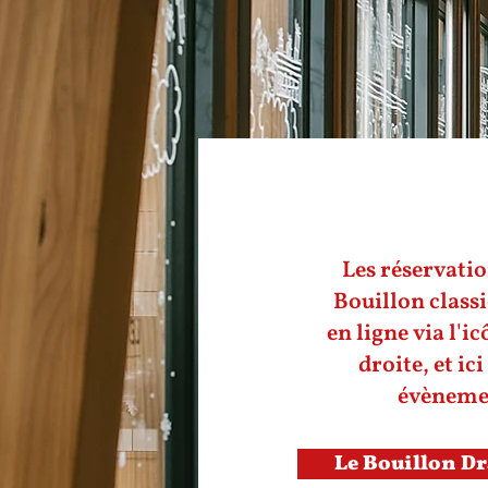
Les réservatio
Bouillon classi
en ligne via l'i
droite, et ic
évènemen
Le Bouillon D