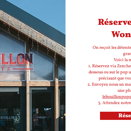
Réserve
Won
On reçoit les déten
gran
Voici la 
1. Réservez via Zenchef
dessous ou sur le pop u
précisant que vo
2. Envoyez nous un mai
une pho
lebouillonpopo
3. Attendez notre
Rése