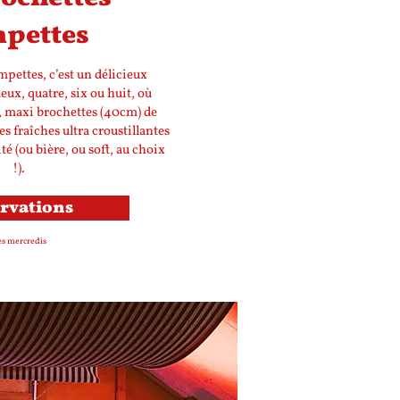
pettes
pettes, c’est un délicieux
ux, quatre, six ou huit, où
s, maxi brochettes (40cm) de
s fraîches ultra croustillantes
é (ou bière, ou soft, au choix
!).
rvations
s mercredis