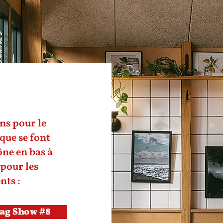
ns pour le
que se font
cône en bas à
i pour les
ts :
rag Show #8