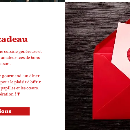
 cadeau
ne cuisine généreuse et
s amateur·ices de bons
maison.
er gourmand, un dîner
our le plaisir d’offrir,
 papilles et les cœurs.
ération ! ❣️
ions