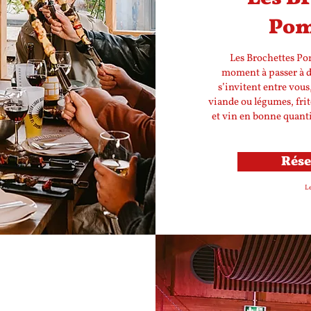
Pom
Les Brochettes Pom
moment à passer à de
s’invitent entre vou
viande ou légumes, frite
et vin en bonne quantit
Rése
Le